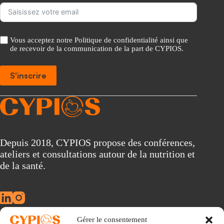
Vous acceptez notre Politique de confidentialité ainsi que
de recevoir de la communication de la part de CYPIOS.
S'inscrire
A
l
t
e
r
Depuis 2018, CYPIOS propose des conférences,
n
ateliers et consultations autour de la nutrition et
a
t
de la santé.
i
v
e
:
Gérer le consentement