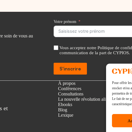
Votre prénom
re soin de vous au
Vous acceptez notre Politique de confide
communication de la part de CYPIOS.
S'inscrire
Pour offrir le
A
À propos
stocker et/ou 
l
Conférences
permettra de t
t
Consultations
Le fait de ne 
e
La nouvelle révolution alimentaire
caractéristique
r
Ebooks
s et
n
Blog
a
Lexique
t
Ac
i
v