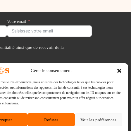
Votre email
ntialité ainsi que de recevoir de la
Gérer le consentement
s meilleures expériences, nous utilisons des technologies telles que les cookies pour
E-mail :
accéder aux informations des appareils. Le fait de consentir à ces technologies nous
via notre formulaire de contact
raiter des données telles que le comportement de navigation ou les ID uniques sur ce site.
Consultations :
pas consentir ou de retirer son consentement peut avoir un effet négatif sur certaines
96 avenue Kleber 75116 Paris
s et fonctions.
cepter
Refuser
Voir les préférences