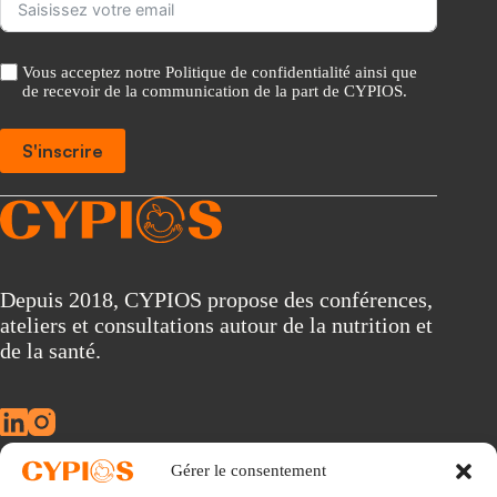
Vous acceptez notre Politique de confidentialité ainsi que
de recevoir de la communication de la part de CYPIOS.
S'inscrire
A
l
t
e
r
Depuis 2018, CYPIOS propose des conférences,
n
ateliers et consultations autour de la nutrition et
a
t
de la santé.
i
v
e
:
Gérer le consentement