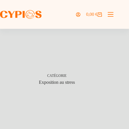
Passer
au
contenu
0,00
€
Panier
d’achat
CATÉGORIE
Exposition au stress