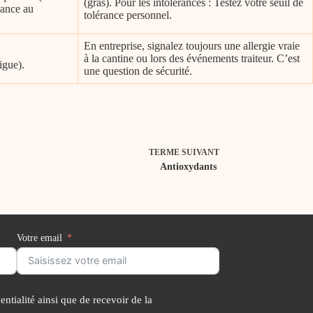
(gras). Pour les intolérances : Testez votre seuil de
rance au
tolérance personnel.
En entreprise, signalez toujours une allergie vraie
à la cantine ou lors des événements traiteur. C’est
igue).
une question de sécurité.
TERME
SUIVANT
Antioxydants
Votre email
ntialité ainsi que de recevoir de la