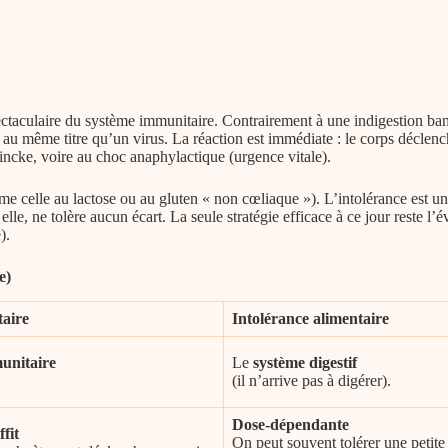
ectaculaire du
système immunitaire
. Contrairement à une indigestion bana
u même titre qu’un virus. La réaction est immédiate : le corps déclenc
cke, voire au choc anaphylactique (urgence vitale).
comme celle au lactose ou au gluten « non cœliaque »). L’intolérance es
le, ne tolère aucun écart. La seule stratégie efficace à ce jour reste l’évi
).
e)
taire
Intolérance alimentaire
unitaire
Le
système digestif
(il n’arrive pas à digérer).
Dose-dépendante
fit
On peut souvent tolérer une petite