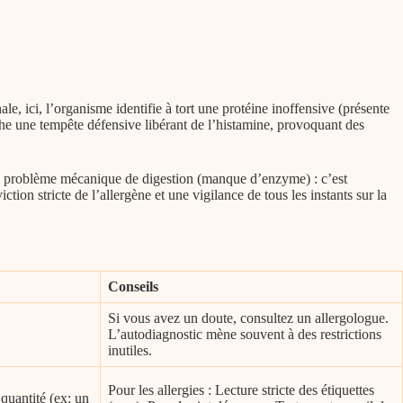
le, ici, l’organisme identifie à tort une protéine inoffensive (présente
he une tempête défensive libérant de l’histamine, provoquant des
t un problème mécanique de digestion (manque d’enzyme) : c’est
ction stricte de l’allergène et une vigilance de tous les instants sur la
Conseils
Si vous avez un doute, consultez un allergologue.
L’autodiagnostic mène souvent à des restrictions
inutiles.
Pour les allergies : Lecture stricte des étiquettes
 quantité (ex: un