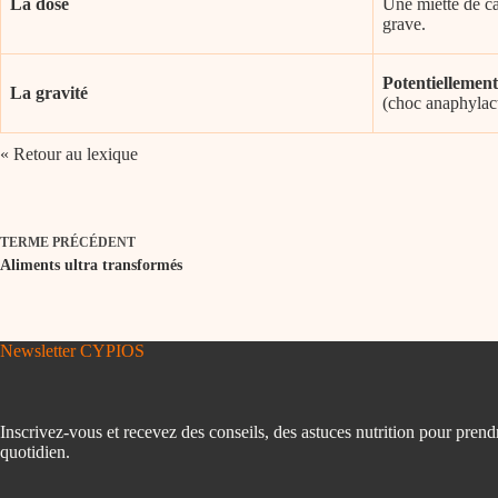
La dose
Une miette de ca
grave.
Potentiellement
La gravité
(choc anaphylact
« Retour au lexique
TERME
PRÉCÉDENT
Aliments ultra transformés
Newsletter CYPIOS
Inscrivez-vous et recevez des conseils, des astuces nutrition pour prend
quotidien.