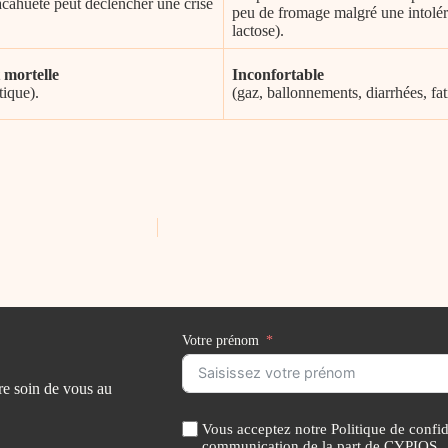
cahuète peut déclencher une crise
peu de fromage malgré une intolé
lactose).
 mortelle
Inconfortable
ique).
(gaz, ballonnements, diarrhées, fat
Votre prénom
re soin de vous au
Vous acceptez notre Politique de confide
communication de la part de CYPIOS.