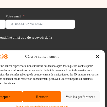
Votre email
ntialité ainsi que de recevoir de la
Gérer le consentement
s meilleures expériences, nous utilisons des technologies telles que les cookies pour
E-mail :
accéder aux informations des appareils. Le fait de consentir à ces technologies nous
via notre formulaire de contact
raiter des données telles que le comportement de navigation ou les ID uniques sur ce site.
Consultations :
pas consentir ou de retirer son consentement peut avoir un effet négatif sur certaines
96 avenue Kleber 75116 Paris
s et fonctions.
cepter
Refuser
Voir les préférences
Politique de cookies
Politique de confidentialité