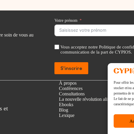
Votre prénom
re soin de vous au
Vous acceptez notre Politique de confide
communication de la part de CYPIOS.
S'inscrire
Pour offrir le
A
À propos
stocker et/ou 
l
Conférences
permettra de t
t
Consultations
Le fait de ne 
e
La nouvelle révolution alimentaire
caractéristique
r
Ebooks
s et
n
Blog
a
Lexique
t
Ac
i
v