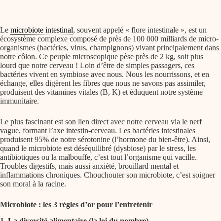
Le
microbiote intestinal
, souvent appelé « flore intestinale », est un
écosystème complexe composé de près de 100 000 milliards de micro-
organismes (bactéries, virus, champignons) vivant principalement dans
notre côlon. Ce peuple microscopique pèse près de 2 kg, soit plus
lourd que notre cerveau ! Loin d’être de simples passagers, ces
bactéries vivent en symbiose avec nous. Nous les nourrissons, et en
échange, elles digèrent les fibres que nous ne savons pas assimiler,
produisent des vitamines vitales (B, K) et éduquent notre système
immunitaire.
Le plus fascinant est son lien direct avec notre cerveau via le nerf
vague, formant l’axe intestin-cerveau. Les bactéries intestinales
produisent 95% de notre sérotonine (l’hormone du bien-être). Ainsi,
quand le microbiote est déséquilibré (dysbiose) par le stress, les
antibiotiques ou la malbouffe, c’est tout l’organisme qui vacille.
Troubles digestifs, mais aussi anxiété, brouillard mental et
inflammations chroniques. Chouchouter son microbiote, c’est soigner
son moral à la racine.
Microbiote : les 3 règles d’or pour l’entretenir
1. La diversité alimentaire (la loi du nombre)