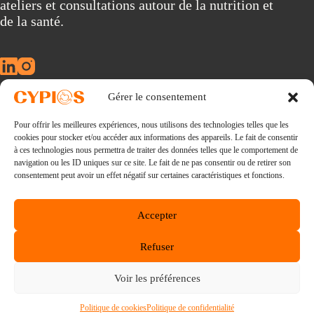
ateliers et consultations autour de la nutrition et
a
t
de la santé.
i
v
e
:
Gérer le consentement
À propos
Pour offrir les meilleures expériences, nous utilisons des technologies telles que les
Conférences
cookies pour stocker et/ou accéder aux informations des appareils. Le fait de consentir
Consultations
à ces technologies nous permettra de traiter des données telles que le comportement de
La nouvelle révolution alimentaire
navigation ou les ID uniques sur ce site. Le fait de ne pas consentir ou de retirer son
Ebooks
consentement peut avoir un effet négatif sur certaines caractéristiques et fonctions.
Blog
Lexique
Accepter
E-mail :
Refuser
via notre formulaire de contact
Consultations :
Voir les préférences
96 avenue Kleber 75116 Paris
Tous droits réservés 2026 - CYPIOS - Création du site
amicalementgeorge.com
- Graphisme
Mathilde Soussi
-
Politique de cookies
Politique de confidentialité