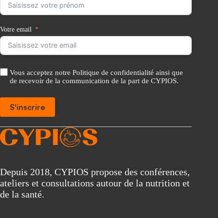
Votre email
Vous acceptez notre Politique de confidentialité ainsi que
de recevoir de la communication de la part de CYPIOS.
S'inscrire
A
l
t
e
r
Depuis 2018, CYPIOS propose des conférences,
n
ateliers et consultations autour de la nutrition et
a
t
de la santé.
i
v