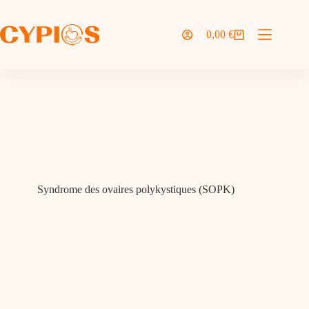
Passer
au
contenu
0,00
€
Panier
d’achat
Syndrome des ovaires polykystiques (SOPK)