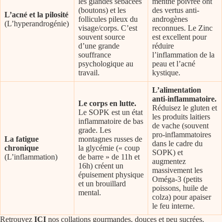
les glandes sébacées
menthe poivrée ont
(boutons) et les
des vertus anti-
L’acné et la pilosité
follicules pileux du
androgènes
(L’hyperandrogénie)
visage/corps. C’est
reconnues. Le Zinc
souvent source
est excellent pour
d’une grande
réduire
souffrance
l’inflammation de la
psychologique au
peau et l’acné
travail.
kystique.
L’alimentation
anti-inflammatoire.
Le corps en lutte.
Réduisez le gluten et
Le SOPK est un état
les produits laitiers
inflammatoire de bas
de vache (souvent
grade. Les
pro-inflammatoires
La fatigue
montagnes russes de
dans le cadre du
chronique
la glycémie (« coup
SOPK) et
(L’inflammation)
de barre » de 11h et
augmentez
16h) créent un
massivement les
épuisement physique
Oméga-3 (petits
et un brouillard
poissons, huile de
mental.
colza) pour apaiser
le feu interne.
Retrouvez
ICI
nos collations gourmandes, douces et peu sucrées.