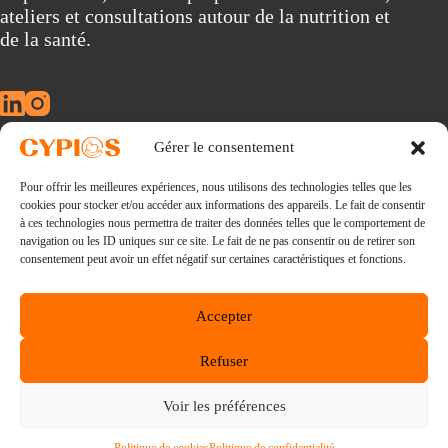
ateliers et consultations autour de la nutrition et
a
t
de la santé.
i
v
e
:
Gérer le consentement
À propos
Pour offrir les meilleures expériences, nous utilisons des technologies telles que les
Conférences
cookies pour stocker et/ou accéder aux informations des appareils. Le fait de consentir
Consultations
à ces technologies nous permettra de traiter des données telles que le comportement de
La nouvelle révolution alimentaire
navigation ou les ID uniques sur ce site. Le fait de ne pas consentir ou de retirer son
Ebooks
consentement peut avoir un effet négatif sur certaines caractéristiques et fonctions.
Blog
Lexique
Accepter
E-mail :
Refuser
via notre formulaire de contact
Consultations :
Voir les préférences
96 avenue Kleber 75116 Paris
Tous droits réservés 2026 - CYPIOS - Création du site
amicalementgeorge.com
- Graphisme
Mathilde Soussi
-