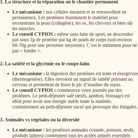
1. La structure et la réparation ou le chantier permanent
Le mécanisme :
nos cellules meurent et se renouvellent en
permanence. Les protéines fournissent le matériel pour
reconstruire la peau (collagène), les os, les cheveux et bien sûr
les muscles.
Le conseil CYPIOS :
même sans faire de sport, ne descendez
pas sous 1g de protéine par kg de poids de corps (soit environ
60-70g pour une personne moyenne). C’est le minimum pour ne
pas « fondre ».
2. La
satiété
et la glycémie ou le coupe-faim
Le mécanisme :
la digestion des protéines est lente et énergivore
(thermogenèse). Elles envoient un signal de satiété puissant au
cerveau et permettent de lisser le pic d’insuline du repas.
Le conseil CYPIOS :
commencez votre journée par des
protéines. Le petit-déjeuner salé (œufs, jambon, fromage) est
idéal pour avoir une énergie stable toute la matinée,
contrairement au petit-déjeuner sucré qui provoque des fringales.
3. Animales vs
végétales
ou la diversité
Le mécanisme :
les protéines animales (viande, poisson, œufs,
produits laitiers) contiennent tous les acides aminés essentiels