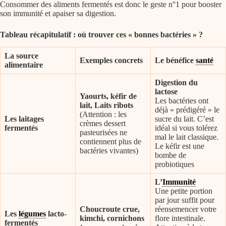
Consommer des aliments fermentés est donc le geste n°1 pour booster
son immunité et apaiser sa digestion.
Tableau récapitulatif : où trouver ces « bonnes bactéries » ?
La source
Exemples concrets
Le bénéfice
santé
alimentaire
Digestion du
lactose
Yaourts, kéfir de
Les bactéries ont
lait, Laits ribots
déjà « prédigéré » le
(Attention : les
Les laitages
sucre du lait. C’est
crèmes dessert
fermentés
idéal si vous tolérez
pasteurisées ne
mal le lait classique.
contiennent plus de
Le kéfir est une
bactéries vivantes)
bombe de
probiotiques
L’
Immunité
Une petite portion
par jour suffit pour
Choucroute crue,
réensemencer votre
Les
légumes
lacto-
kimchi, cornichons
flore intestinale.
fermentés