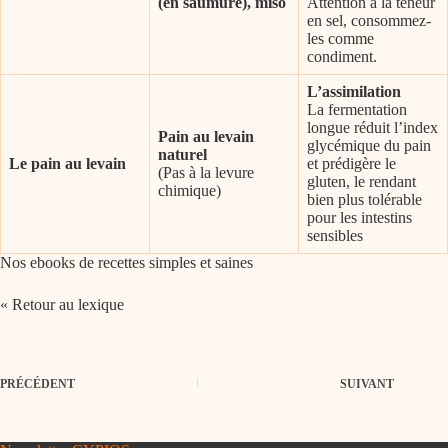
(en saumure), miso
Attention à la teneur
en sel, consommez-
les comme
condiment.
L’assimilation
La fermentation
longue réduit l’index
Pain au levain
glycémique du pain
naturel
Le pain au levain
et prédigère le
(Pas à la levure
gluten, le rendant
chimique)
bien plus tolérable
pour les intestins
sensibles
Nos
ebooks
de recettes simples et saines
« Retour au lexique
PRÉCÉDENT
SUIVANT