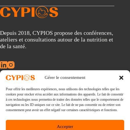
A
l
t
e
r
Depuis 2018, CYPIOS propose des conférences,
n
ateliers et consultations autour de la nutrition et
a
t
de la santé.
i
v
e
:
Gérer le consentement
À propos
Pour offrir les meilleures expériences, nous utilisons des technologies telles que les
Conférences
cookies pour stocker et/ou accéder aux informations des appareils. Le fait de consentir
Consultations
à ces technologies nous permettra de traiter des données telles que le comportement de
La nouvelle révolution alimentaire
navigation ou les ID uniques sur ce site. Le fait de ne pas consentir ou de retirer son
Ebooks
consentement peut avoir un effet négatif sur certaines caractéristiques et fonctions.
Blog
Lexique
Accepter