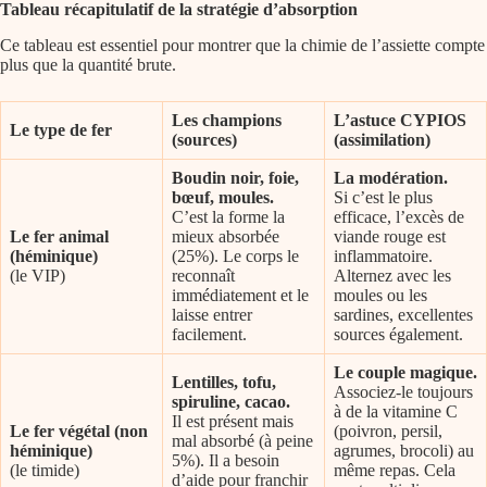
Tableau récapitulatif de la stratégie d’absorption
Ce tableau est essentiel pour montrer que la chimie de l’assiette compte
plus que la quantité brute.
Les champions
L’astuce CYPIOS
Le type de fer
(sources)
(assimilation)
Boudin noir, foie,
La modération.
bœuf, moules.
Si c’est le plus
C’est la forme la
efficace, l’excès de
Le fer animal
mieux absorbée
viande rouge est
(héminique)
(25%). Le corps le
inflammatoire.
(le VIP)
reconnaît
Alternez avec les
immédiatement et le
moules ou les
laisse entrer
sardines, excellentes
facilement.
sources également.
Le couple magique.
Lentilles, tofu,
Associez-le toujours
spiruline, cacao.
à de la vitamine C
Il est présent mais
Le fer végétal (non
(poivron, persil,
mal absorbé (à peine
héminique)
agrumes, brocoli) au
5%). Il a besoin
(le timide)
même repas. Cela
d’aide pour franchir