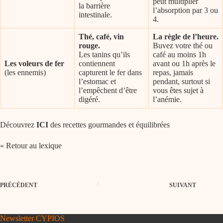
peut multiplier
la barrière
l’absorption par 3 ou
intestinale.
4.
Thé, café, vin
La règle de l’heure.
rouge.
Buvez votre thé ou
Les tanins qu’ils
café au moins 1h
Les voleurs de fer
contiennent
avant ou 1h après le
(les ennemis)
capturent le fer dans
repas, jamais
l’estomac et
pendant, surtout si
l’empêchent d’être
vous êtes sujet à
digéré.
l’anémie.
Découvrez
ICI
des recettes gourmandes et équilibrées
« Retour au lexique
PRÉCÉDENT
SUIVANT
Newsletter CYPIOS