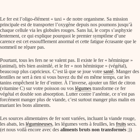
Le fer est l’oligo-élément « taxi » de notre organisme. Sa mission
principale est de transporter l’oxygène depuis nos poumons jusqu’à
chaque cellule via les globules rouges. Sans lui, le corps s’asphyxie
lentement, ce qui explique pourquoi le premier symptôme d’une
carence est cet essoufflement anormal et cette fatigue écrasante que le
sommeil ne répare pas.
Pourtant, tous les fers ne se valent pas. Il existe le fer « héminique »
(animal), très bien assimilé, et le fer « non héminique » (végétal),
beaucoup plus capricieux. C’est là que se joue votre
santé
. Manger des
lentilles ne sert à rien si vous buvez du thé en même temps, car les
tanins empêchent le fer d’entrer. À l’inverse, ajouter un filet de citron
(vitamine C) sur votre poisson ou vos
légumes
transforme ce fer
végétal et double son absorption. Lutter contre l’anémie, ce n’est pas
forcément manger plus de viande, c’est surtout manger plus malin en
mariant les bons aliments.
Les sources alimentaires de fer sont variées, incluant la viande rouge,
les abats, les
légumineuses
, les légumes verts à feuilles, les
fruits
secs.
(et nous voilà encore avec des
aliments bruts non transformés
;))