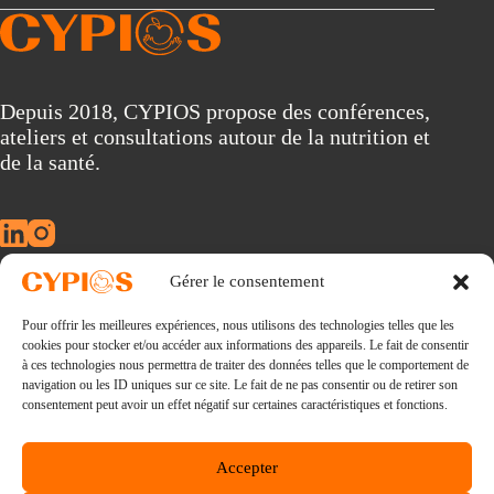
A
l
t
e
r
Depuis 2018, CYPIOS propose des conférences,
n
ateliers et consultations autour de la nutrition et
a
t
de la santé.
i
v
e
:
Gérer le consentement
À propos
Pour offrir les meilleures expériences, nous utilisons des technologies telles que les
Conférences
cookies pour stocker et/ou accéder aux informations des appareils. Le fait de consentir
Consultations
à ces technologies nous permettra de traiter des données telles que le comportement de
La nouvelle révolution alimentaire
navigation ou les ID uniques sur ce site. Le fait de ne pas consentir ou de retirer son
Ebooks
consentement peut avoir un effet négatif sur certaines caractéristiques et fonctions.
Blog
Lexique
Accepter