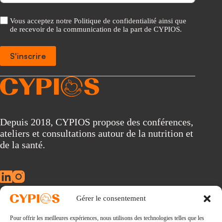
Vous acceptez notre Politique de confidentialité ainsi que
de recevoir de la communication de la part de CYPIOS.
S'inscrire
A
l
t
e
r
Depuis 2018, CYPIOS propose des conférences,
n
ateliers et consultations autour de la nutrition et
a
t
de la santé.
i
v
e
:
Gérer le consentement
À propos
Pour offrir les meilleures expériences, nous utilisons des technologies telles que les
Conférences