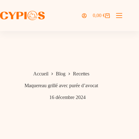
Passer
au
contenu
0,00
€
Panier
d’achat
Accueil
Blog
Recettes
Maquereau grillé avec purée d’avocat
16 décembre 2024