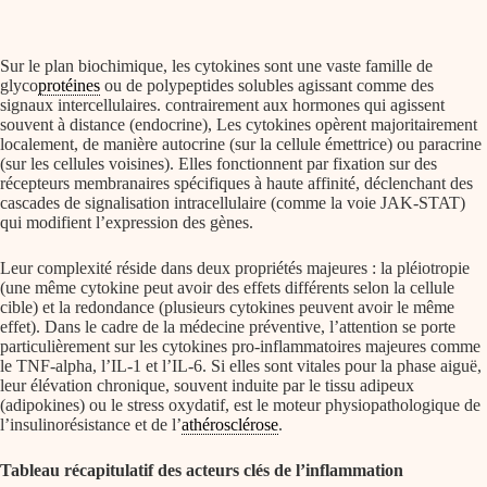
Sur le plan biochimique, les cytokines sont une vaste famille de
glyco
protéines
ou de polypeptides solubles agissant comme des
signaux intercellulaires. contrairement aux hormones qui agissent
souvent à distance (endocrine), Les cytokines opèrent majoritairement
localement, de manière autocrine (sur la cellule émettrice) ou paracrine
(sur les cellules voisines). Elles fonctionnent par fixation sur des
récepteurs membranaires spécifiques à haute affinité, déclenchant des
cascades de signalisation intracellulaire (comme la voie JAK-STAT)
qui modifient l’expression des gènes.
Leur complexité réside dans deux propriétés majeures : la pléiotropie
(une même cytokine peut avoir des effets différents selon la cellule
cible) et la redondance (plusieurs cytokines peuvent avoir le même
effet). Dans le cadre de la médecine préventive, l’attention se porte
particulièrement sur les cytokines pro-inflammatoires majeures comme
le TNF-alpha, l’IL-1 et l’IL-6. Si elles sont vitales pour la phase aiguë,
leur élévation chronique, souvent induite par le tissu adipeux
(adipokines) ou le stress oxydatif, est le moteur physiopathologique de
l’insulinorésistance et de l’
athérosclérose
.
Tableau récapitulatif des acteurs clés de l’inflammation