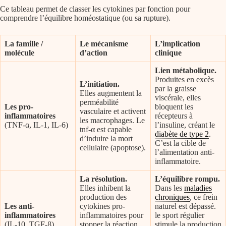
Ce tableau permet de classer les cytokines par fonction pour
comprendre l’équilibre homéostatique (ou sa rupture).
La famille /
Le mécanisme
L’implication
molécule
d’action
clinique
Lien métabolique.
Produites en excès
L’initiation.
par la graisse
Elles augmentent la
viscérale, elles
perméabilité
Les pro-
bloquent les
vasculaire et activent
inflammatoires
récepteurs à
les macrophages. Le
(TNF-α, IL-1, IL-6)
l’insuline, créant le
tnf-α est capable
diabète de type 2
.
d’induire la mort
C’est la cible de
cellulaire (apoptose).
l’alimentation anti-
inflammatoire.
La résolution.
L’équilibre rompu.
Elles inhibent la
Dans les
maladies
production des
chroniques
, ce frein
Les anti-
cytokines pro-
naturel est dépassé.
inflammatoires
inflammatoires pour
le sport régulier
(IL-10, TGF-β)
stopper la réaction
stimule la production