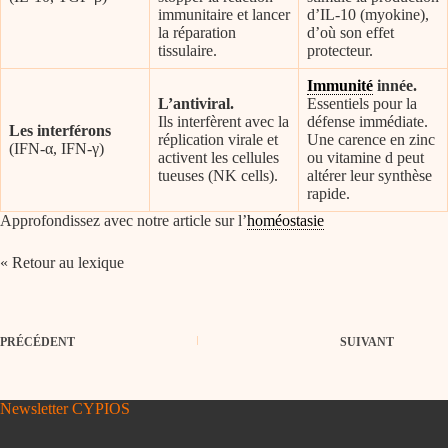
immunitaire et lancer
d’IL-10 (myokine),
la réparation
d’où son effet
tissulaire.
protecteur.
Immunité
innée.
L’antiviral.
Essentiels pour la
Ils interfèrent avec la
défense immédiate.
Les interférons
réplication virale et
Une carence en zinc
(IFN-α, IFN-γ)
activent les cellules
ou vitamine d peut
tueuses (NK cells).
altérer leur synthèse
rapide.
Approfondissez avec notre article sur l’
homéostasie
« Retour au lexique
PRÉCÉDENT
SUIVANT
Newsletter CYPIOS