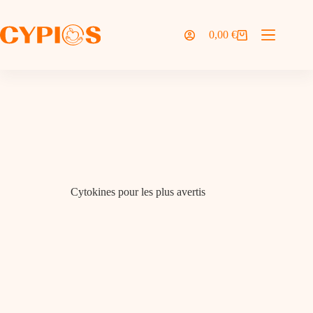
Passer
au
contenu
0,00
€
Panier
d’achat
Cytokines pour les plus avertis