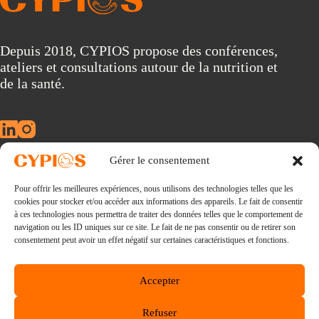
l
t
e
r
Depuis 2018, CYPIOS propose des conférences,
n
ateliers et consultations autour de la nutrition et
a
t
de la santé.
i
v
e
:
Gérer le consentement
À propos
Pour offrir les meilleures expériences, nous utilisons des technologies telles que les
Conférences
cookies pour stocker et/ou accéder aux informations des appareils. Le fait de consentir
Consultations
à ces technologies nous permettra de traiter des données telles que le comportement de
La nouvelle révolution alimentaire
navigation ou les ID uniques sur ce site. Le fait de ne pas consentir ou de retirer son
Ebooks
consentement peut avoir un effet négatif sur certaines caractéristiques et fonctions.
Blog
Lexique
Accepter
E-mail :
Refuser
via notre formulaire de contact