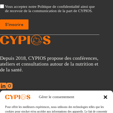
Vous acceptez notre Politique de confidentialité ainsi que
de recevoir de la communication de la part de CYPIOS.
S'inscrire
A
l
t
e
r
Depuis 2018, CYPIOS propose des conférences,
n
ateliers et consultations autour de la nutrition et
a
t
de la santé.
i
v
e
:
Gérer le consentement
À propos
Pour offrir les meilleures expériences, nous utilisons des technologies telles que les
Conférences
cookies pour stocker et/ou accéder aux informations des appareils. Le fait de consentir
Consultations