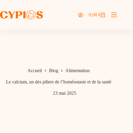
Passer
au
contenu
0,00
€
Panier
d’achat
Accueil
Blog
Alimentation
Le calcium, un des piliers de l’homéostasie et de la santé
23 mai 2025